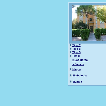
Tipo C
Tipo B
Tipo B
Tipo B
» Soggiorno
» Camera
Mappa
Simbologia
Stampa