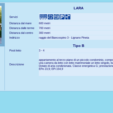
LARA
Servizi
Distanza dal mare
600 metri
Distanza dalle terme
700 metri
Distanza dal centro
300 metri
Indirizzo
raggio del Biancospino 3 - Lignano Pineta
Tipo B
Posti letto
3 - 4
appartamento al terzo piano di un piccolo condominio, compo
una camera da letto con letto matrimoniale un letto singolo, 
Descrizione
Dotato di aria condizionata. Classe energetica G; prestazion
EPe 23,9; EPi 154,9